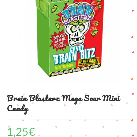
Brain Blasterz Mega Sour Mini
Candy
1,25
€