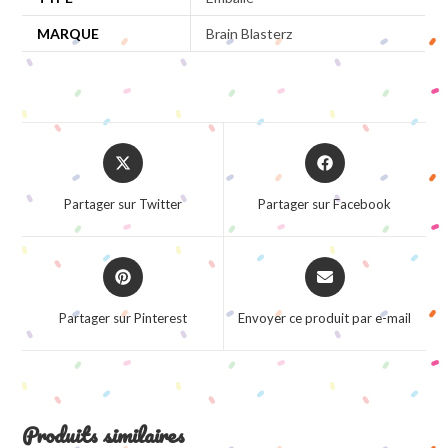
MARQUE
Brain Blasterz
Opens
Opens
in
in
a
a
Partager sur Twitter
Partager sur Facebook
new
new
window
window
Opens
Opens
in
in
a
a
Partager sur Pinterest
Envoyer ce produit par e-mail
new
new
window
window
Produits similaires