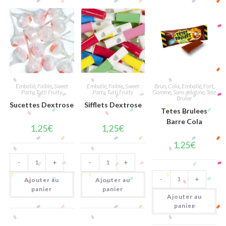
Emballé
,
Faible
,
Sweet
Emballé
,
Faible
,
Sweet
Brun
,
Cola
,
Emballé
,
Fort
,
Party
,
Tutti Fruity
Party
,
Tutti Fruity
Gomme
,
Sans gélatine
,
Tete
Brulee
Sucettes Dextrose
Sifflets Dextrose
Tetes Brulees
Barre Cola
1,25
€
1,25
€
1,25
€
quantité
quantité
-
+
-
+
de
de
Sucettes
Sifflets
quantité
Dextrose
Dextrose
-
+
de
Ajouter au
Ajouter au
Tetes
panier
panier
Brulees
Ajouter au
Barre
panier
Cola