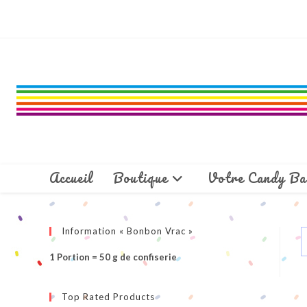
Skip
to
content
Accueil
Boutique
Votre Candy Ba
Information « Bonbon Vrac »
1 Portion = 50 g de confiserie
Top Rated Products