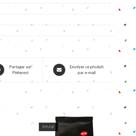
ns
Opens
Partager sur
Envoyer ce produit
Pinterest
par e-mail
in
a
w
new
dow
window
ÉPUISÉ