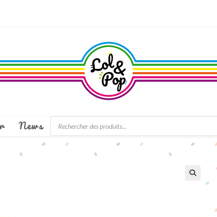
Recherche
r
News
de
produits
🔍