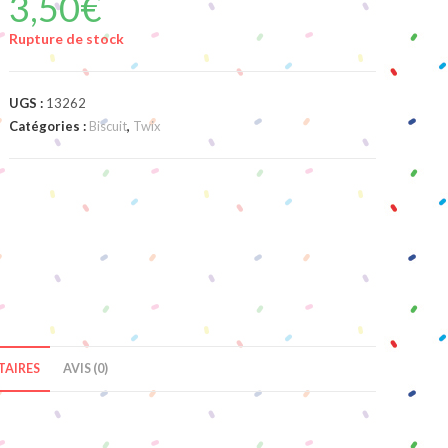
3,50
€
Rupture de stock
UGS :
13262
Catégories :
Biscuit
,
Twix
AIRES
AVIS (0)