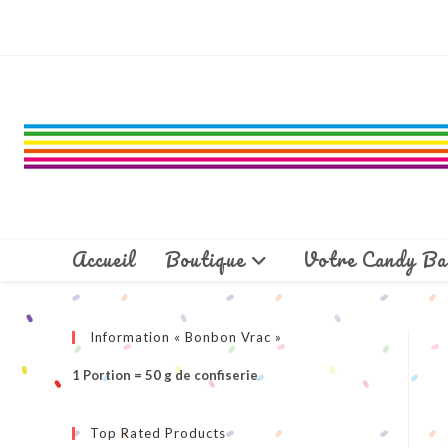
Skip
to
content
Accueil
Boutique
Votre Candy Ba
Information « Bonbon Vrac »
1 Portion = 50 g de confiserie
Top Rated Products