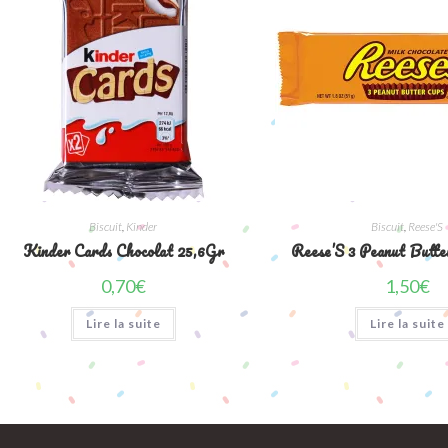
Biscuit
,
Kinder
Biscuit
,
Reese'S
Kinder Cards Chocolat 25,6Gr
Reese’S 3 Peanut Butte
0,70
€
1,50
€
Lire la suite
Lire la suite