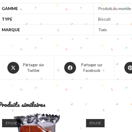
GAMME
Produit du monde
TYPE
Biscuit
MARQUE
Twix
Opens
Opens
Ope
Partager sur
Partager sur
Twitter
Facebook
in
in
in
a
a
a
new
new
ne
window
window
win
roduits similaires
ÉPUISÉ
ÉPUISÉ