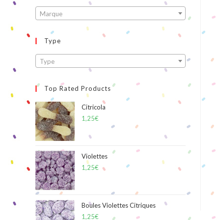
Marque
Type
Type
Top Rated Products
Citricola
1,25
€
Violettes
1,25
€
Boules Violettes Citriques
1,25
€