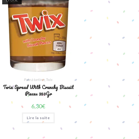
Pate à tartiner
,
Twix
Twix Spread With Crunchy Biscuit
Pieces 350Gr
6,30
€
Lire la suite