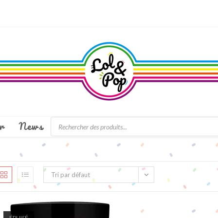
Recherche
r
News
de
produits
Tri par défaut
ÉPUISÉ