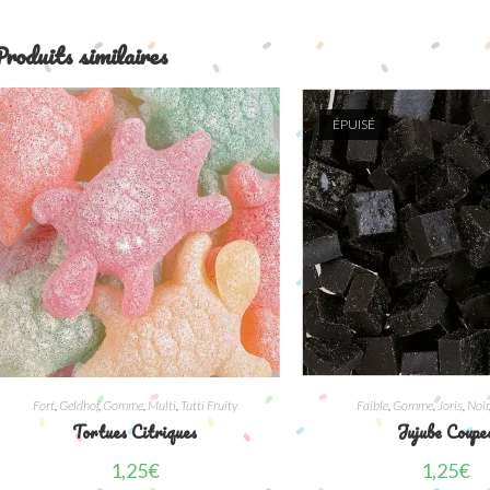
roduits similaires
ÉPUISÉ
Fort
,
Geldhof
,
Gomme
,
Multi
,
Tutti Fruity
Faible
,
Gomme
,
Joris
,
Noir
Tortues Citriques
Jujube Coupe
1,25
€
1,25
€