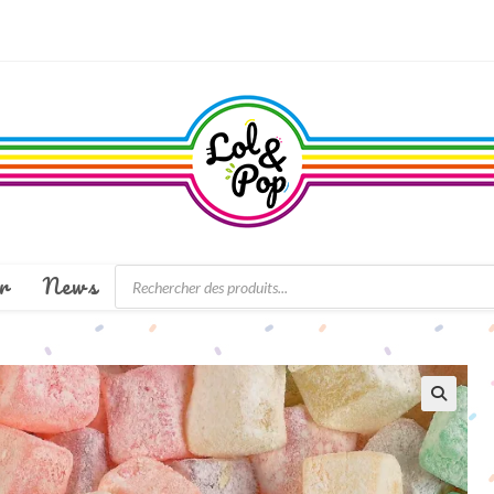
Recherche
r
News
de
produits
🔍