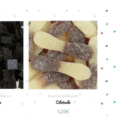
,
Réglisse
Brun
,
Fort
,
Gomme
,
Lutti
e
Citricola
1,25
€