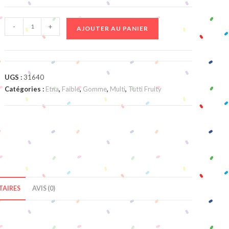
quantité
-
+
AJOUTER AU PANIER
de
Turk
Fruit
UGS :
31640
Catégories :
Etna
,
Faible
,
Gomme
,
Multi
,
Tutti Fruity
AIRES
AVIS (0)