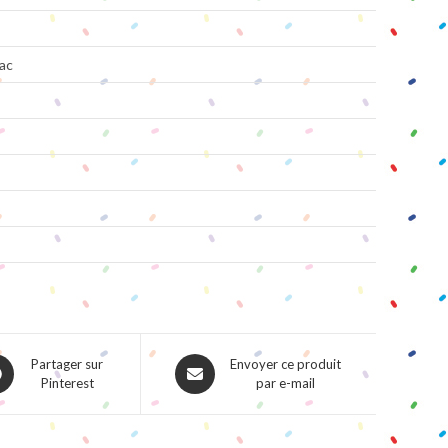
ac
ns
Opens
Partager sur
Envoyer ce produit
Pinterest
par e-mail
in
a
w
new
dow
window