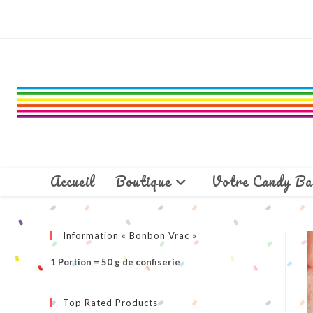
Skip
to
content
Accueil
Boutique
Votre Candy Ba
Information « Bonbon Vrac »
1 Portion = 50 g de confiserie
Top Rated Products