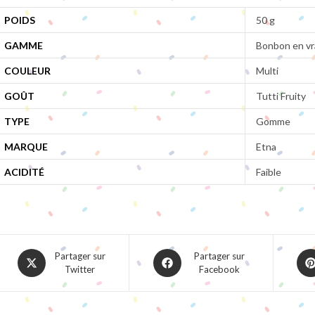
POIDS
50 g
GAMME
Bonbon en vr
COULEUR
Multi
GOÛT
Tutti Fruity
TYPE
Gomme
MARQUE
Etna
ACIDITÉ
Faible
Opens
Opens
Ope
Partager sur
Partager sur
Twitter
Facebook
in
in
in
a
a
a
new
new
ne
window
window
win