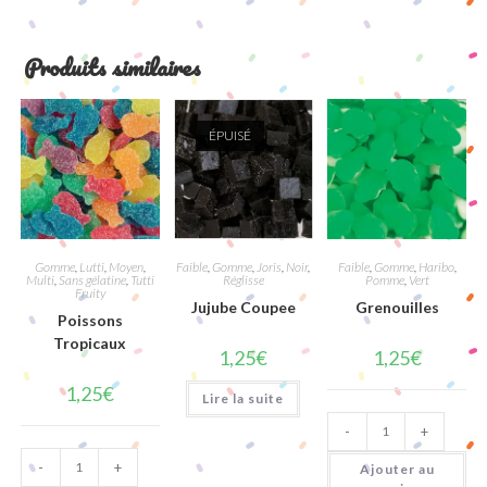
Produits similaires
ÉPUISÉ
Gomme
,
Lutti
,
Moyen
,
Faible
,
Gomme
,
Joris
,
Noir
,
Faible
,
Gomme
,
Haribo
,
Multi
,
Sans gélatine
,
Tutti
Réglisse
Pomme
,
Vert
Fruity
Jujube Coupee
Grenouilles
Poissons
Tropicaux
1,25
€
1,25
€
1,25
€
Lire la suite
quantité
-
+
de
Grenouilles
quantité
-
+
de
Ajouter au
Poissons