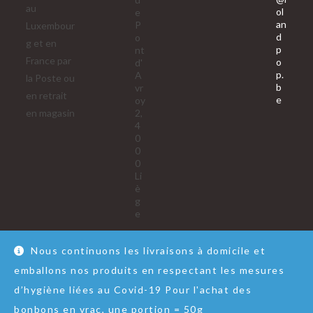
au
ol
e
an
P
Luxembour
d
o
g et en
p
nt
France par
o
d'
p.
A
la Poste ou
b
vr
en retrait
S’ouvre
e
oy
dans
en magasin
2,
votre
4
applica
0
0
0
Li
è
g
e
Nous continuons les livraisons à domicile et
emballons nos produits en respectant les mesures
Nous contacter
RGPD
Conditions Générales de Vente
d’hygiène liées au Covid-19 Pour l'achat des
© Copyright - Lol&Pop
bonbons en vrac, une portion = 50g