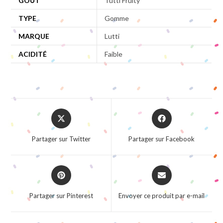
GOÛT
Tutti Fruity
TYPE
Gomme
MARQUE
Lutti
ACIDITÉ
Faible
Opens
Opens
in
in
a
a
Partager sur Twitter
Partager sur Facebook
new
new
window
window
Opens
Opens
in
in
a
a
Partager sur Pinterest
Envoyer ce produit par e-mail
new
new
window
window