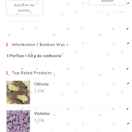
panier
Tropicaux
Ajouter au
panier
Information « Bonbon Vrac »
1 Portion = 50 g de confiserie
Top Rated Products
Citricola
1,25
€
Violettes
1,25
€