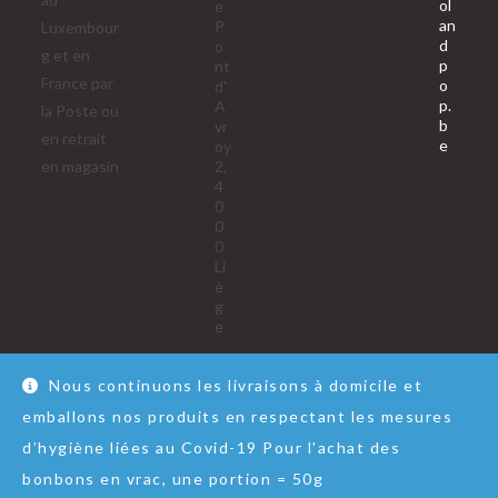
ol
e
an
P
Luxembour
d
o
g et en
p
nt
France par
o
d'
p.
A
la Poste ou
b
vr
en retrait
S’ouvre
e
oy
dans
en magasin
2,
votre
4
applica
0
0
0
Li
è
g
e
Nous continuons les livraisons à domicile et
emballons nos produits en respectant les mesures
Nous contacter
RGPD
Conditions Générales de Vente
d’hygiène liées au Covid-19 Pour l'achat des
© Copyright - Lol&Pop
bonbons en vrac, une portion = 50g