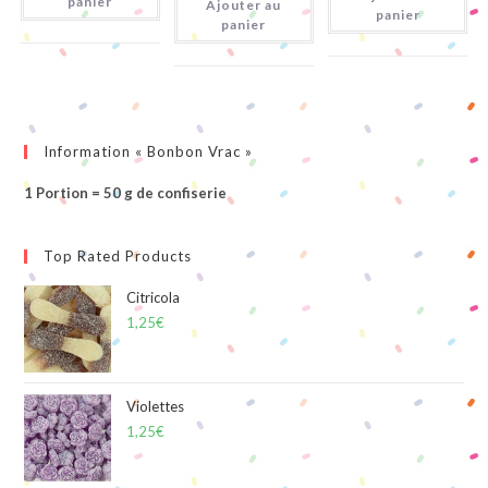
panier
Ajouter au
Citriques
panier
panier
Information « Bonbon Vrac »
1 Portion = 50 g de confiserie
Top Rated Products
Citricola
1,25
€
Violettes
1,25
€