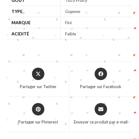
GOÛT
Tutti Fruity
TYPE
Gomme
MARQUE
Fini
ACIDITÉ
Faible
Opens
Opens
in
in
a
a
Partager sur Twitter
Partager sur Facebook
new
new
window
window
Opens
Opens
in
in
a
a
Partager sur Pinterest
Envoyer ce produit par e-mail
new
new
window
window