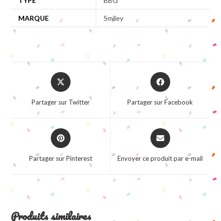
TYPE
BBG
MARQUE
Smiley
Opens
Opens
in
in
a
a
Partager sur Twitter
Partager sur Facebook
new
new
window
window
Opens
Opens
in
in
a
a
Partager sur Pinterest
Envoyer ce produit par e-mail
new
new
window
window
Produits similaires