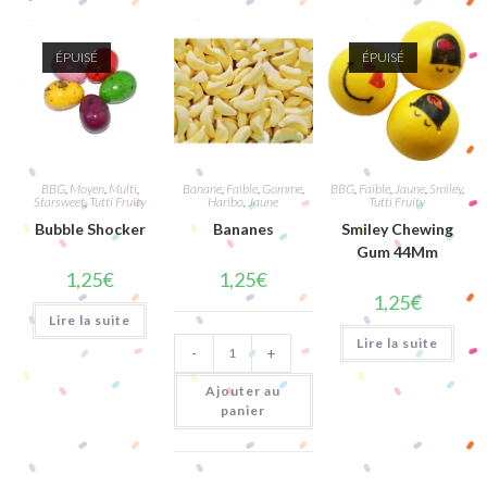
ÉPUISÉ
ÉPUISÉ
BBG
,
Moyen
,
Multi
,
Banane
,
Faible
,
Gomme
,
BBG
,
Faible
,
Jaune
,
Smiley
,
Starsweet
,
Tutti Fruity
Haribo
,
Jaune
Tutti Fruity
Bubble Shocker
Bananes
Smiley Chewing
Gum 44Mm
1,25
€
1,25
€
1,25
€
Lire la suite
quantité
Lire la suite
-
+
de
Bananes
Ajouter au
panier