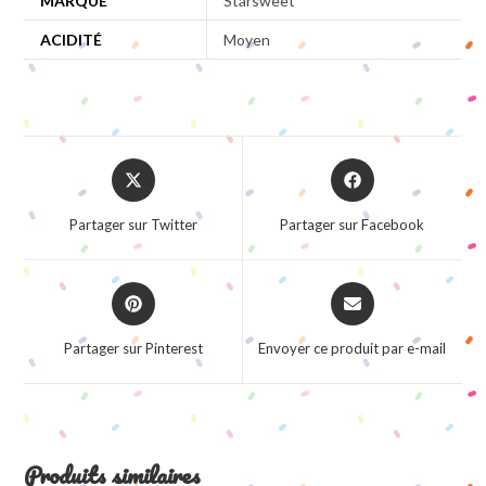
MARQUE
Starsweet
ACIDITÉ
Moyen
Opens
Opens
in
in
a
a
Partager sur Twitter
Partager sur Facebook
new
new
window
window
Opens
Opens
in
in
a
a
Partager sur Pinterest
Envoyer ce produit par e-mail
new
new
window
window
Produits similaires