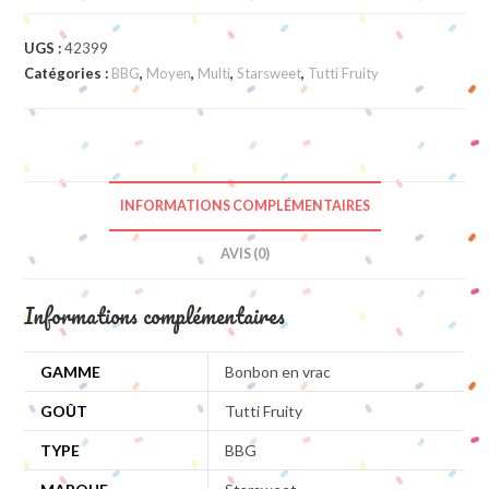
UGS :
42399
Catégories :
BBG
,
Moyen
,
Multi
,
Starsweet
,
Tutti Fruity
INFORMATIONS COMPLÉMENTAIRES
AVIS (0)
Informations complémentaires
GAMME
Bonbon en vrac
GOÛT
Tutti Fruity
TYPE
BBG