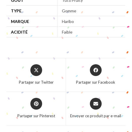
GOÛT
Tutti Fruity
TYPE
Gomme
MARQUE
Haribo
ACIDITÉ
Faible
Opens
Opens
in
in
a
a
Partager sur Twitter
Partager sur Facebook
new
new
window
window
Opens
Opens
in
in
a
a
Partager sur Pinterest
Envoyer ce produit par e-mail
new
new
window
window