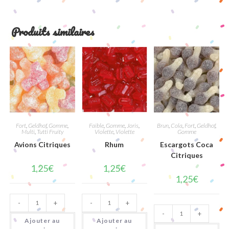
Produits similaires
Fort
,
Geldhof
,
Gomme
,
Faible
,
Gomme
,
Joris
,
Brun
,
Cola
,
Fort
,
Geldhof
,
Multi
,
Tutti Fruity
Violette
,
Violette
Gomme
Avions Citriques
Rhum
Escargots Coca
Citriques
1,25
€
1,25
€
1,25
€
quantité
quantité
-
+
-
+
de
de
quantité
Avions
Rhum
-
+
de
Citriques
Ajouter au
Ajouter au
Escargots
Coca