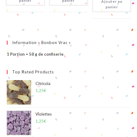
panier
panier
Ajouter au
Citriques
panier
Information « Bonbon Vrac »
1 Portion = 50 g de confiserie
Top Rated Products
Citricola
1,25
€
Violettes
1,25
€