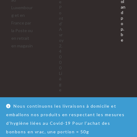
ol
e
an
P
Luxembour
d
o
g et en
p
nt
France par
o
d'
p.
A
la Poste ou
b
vr
en retrait
S’ouvre
e
oy
dans
en magasin
2,
votre
4
applica
0
0
0
Li
è
g
e
Nous continuons les livraisons à domicile et
emballons nos produits en respectant les mesures
Nous contacter
RGPD
Conditions Générales de Vente
d’hygiène liées au Covid-19 Pour l'achat des
© Copyright - Lol&Pop
bonbons en vrac, une portion = 50g