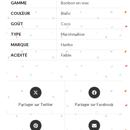
GAMME
Bonbon en vrac
COULEUR
Blanc
GOÛT
Coco
TYPE
Marshmallow
MARQUE
Haribo
ACIDITÉ
Faible
Opens
Opens
in
in
a
a
Partager sur Twitter
Partager sur Facebook
new
new
window
window
Opens
Opens
in
in