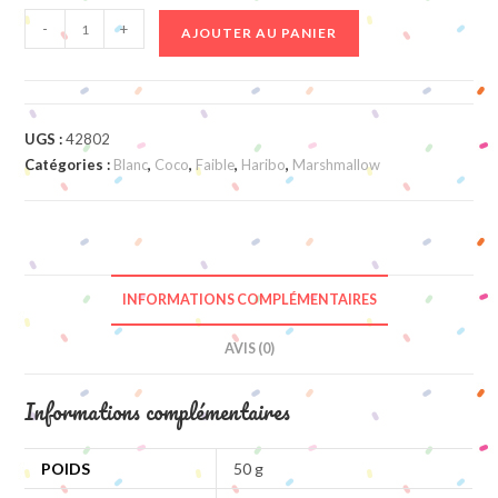
quantité
-
+
AJOUTER AU PANIER
de
Lards
Boules
Coco
UGS :
42802
Catégories :
Blanc
,
Coco
,
Faible
,
Haribo
,
Marshmallow
INFORMATIONS COMPLÉMENTAIRES
AVIS (0)
Informations complémentaires
POIDS
50 g