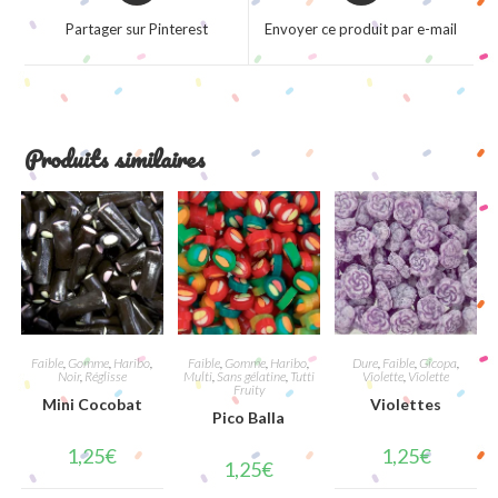
a
a
Partager sur Pinterest
Envoyer ce produit par e-mail
new
new
window
window
Produits similaires
Faible
,
Gomme
,
Haribo
,
Faible
,
Gomme
,
Haribo
,
Dure
,
Faible
,
Gicopa
,
Noir
,
Réglisse
Multi
,
Sans gélatine
,
Tutti
Violette
,
Violette
Fruity
Mini Cocobat
Violettes
Pico Balla
1,25
€
1,25
€
1,25
€