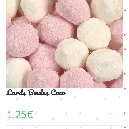
Lards Boules Coco
1,25
€