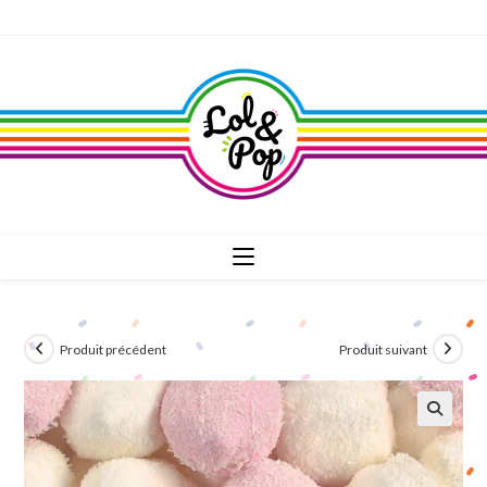
Skip
to
content
Produit précédent
Produit suivant
🔍