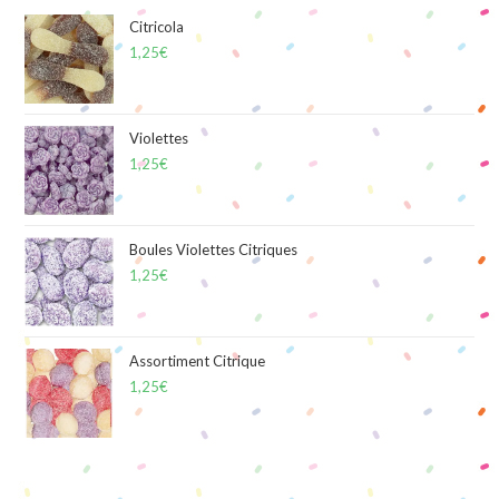
Citricola
1,25
€
Violettes
1,25
€
Boules Violettes Citriques
1,25
€
Assortiment Citrique
1,25
€