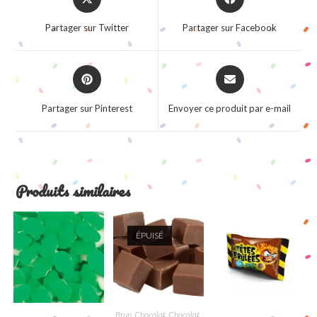
in
in
a
a
Partager sur Twitter
Partager sur Facebook
new
new
window
window
Opens
Opens
in
in
a
a
Partager sur Pinterest
Envoyer ce produit par e-mail
new
new
window
window
Produits similaires
ÉPUISÉ
Brun
,
Chocolat
,
Chocolat
,