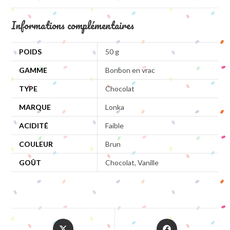
Informations complémentaires
POIDS
50 g
GAMME
Bonbon en vrac
TYPE
Chocolat
MARQUE
Lonka
ACIDITÉ
Faible
COULEUR
Brun
GOÛT
Chocolat, Vanille
Opens
Opens