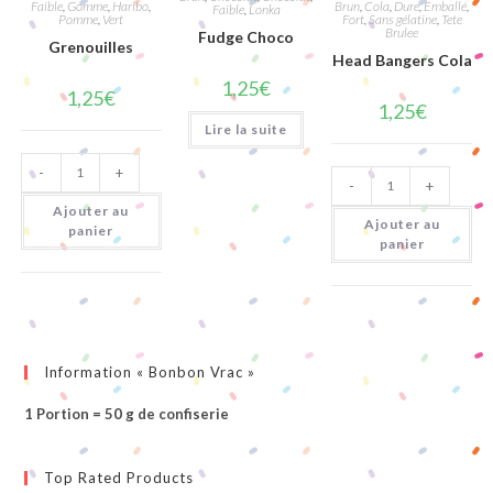
Faible
,
Gomme
,
Haribo
,
Brun
,
Cola
,
Dure
,
Emballé
,
Faible
,
Lonka
Pomme
,
Vert
Fort
,
Sans gélatine
,
Tete
Brulee
Fudge Choco
Grenouilles
Head Bangers Cola
1,25
€
1,25
€
1,25
€
Lire la suite
quantité
quantité
-
+
de
-
+
de
Grenouilles
Head
Ajouter au
Bangers
Ajouter au
panier
Cola
panier
Information « Bonbon Vrac »
1 Portion = 50 g de confiserie
Top Rated Products