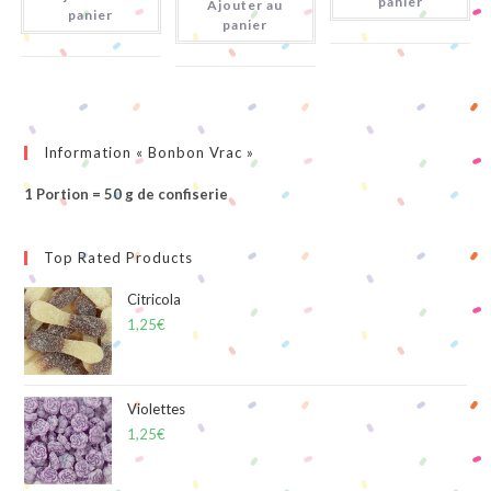
panier
Ajouter au
Citriques
panier
panier
Information « Bonbon Vrac »
1 Portion = 50 g de confiserie
Top Rated Products
Citricola
1,25
€
Violettes
1,25
€