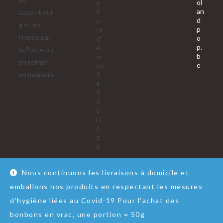
ol
e
an
P
Luxembour
d
o
g et en
p
nt
France par
o
d'
p.
A
la Poste ou
b
vr
en retrait
S’ouvre
e
oy
dans
en magasin
2,
votre
4
applica
0
0
0
Li
è
g
e
Nous continuons les livraisons à domicile et
emballons nos produits en respectant les mesures
Nous contacter
RGPD
Conditions Générales de Vente
d’hygiène liées au Covid-19 Pour l'achat des
© Copyright - Lol&Pop
bonbons en vrac, une portion = 50g