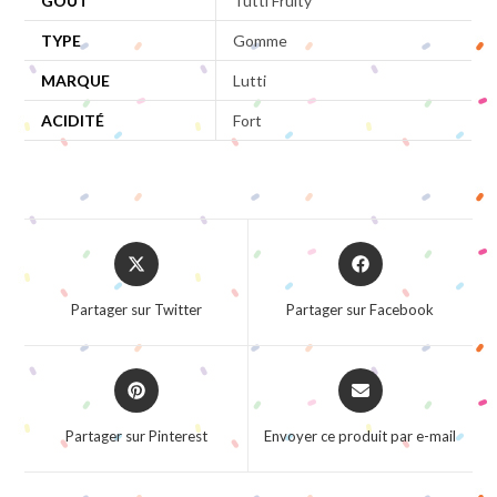
GOÛT
Tutti Fruity
TYPE
Gomme
MARQUE
Lutti
ACIDITÉ
Fort
Opens
Opens
in
in
a
a
Partager sur Twitter
Partager sur Facebook
new
new
window
window
Opens
Opens
in
in
a
a
Partager sur Pinterest
Envoyer ce produit par e-mail
new
new
window
window