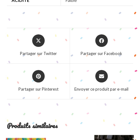
ACIDITÉ
Faible
Opens
Opens
in
in
a
a
Partager sur Twitter
Partager sur Facebook
new
new
window
window
Opens
Opens
in
in
a
a
Partager sur Pinterest
Envoyer ce produit par e-mail
new
new
window
window
Produits similaires