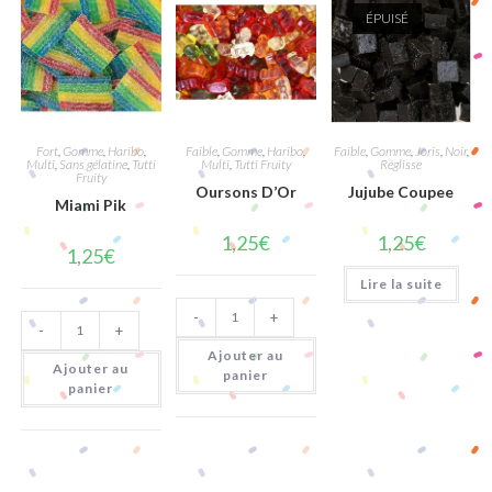
ÉPUISÉ
Fort
,
Gomme
,
Haribo
,
Faible
,
Gomme
,
Haribo
,
Faible
,
Gomme
,
Joris
,
Noir
,
Multi
,
Sans gélatine
,
Tutti
Multi
,
Tutti Fruity
Réglisse
Fruity
Oursons D’Or
Jujube Coupee
Miami Pik
1,25
€
1,25
€
1,25
€
Lire la suite
quantité
quantité
-
+
de
-
+
de
Oursons
Miami
D'Or
Ajouter au
Pik
Ajouter au
panier
panier