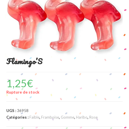
Flamingo’S
1,25
€
Rupture de stock
UGS :
36958
Catégories :
Faible
,
Framboise
,
Gomme
,
Haribo
,
Rose