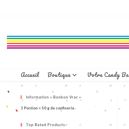
Skip
to
content
Accueil
Boutique
Votre Candy Ba
Information « Bonbon Vrac »
1 Portion = 50 g de confiserie
Top Rated Products