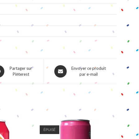
ns
Opens
Partager sur
Envoyer ce produit
Pinterest
par e-mail
in
a
w
new
dow
window
ÉPUISÉ