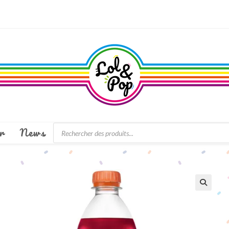
Recherche
r
News
de
produits
🔍