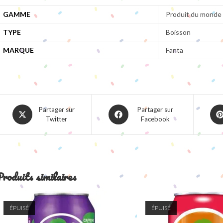
GAMME
Produit du monde
TYPE
Boisson
MARQUE
Fanta
Opens
Opens
Ope
Partager sur
Partager sur
Twitter
Facebook
in
in
in
a
a
a
new
new
ne
window
window
win
roduits similaires
ÉPUISÉ
ÉPUISÉ