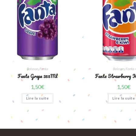
Boisson
,
Fanta
Boisson
,
Fanta
Fanta Grape 355Ml
Fanta Strawberry K
1,50
€
1,50
€
Lire la suite
Lire la suite