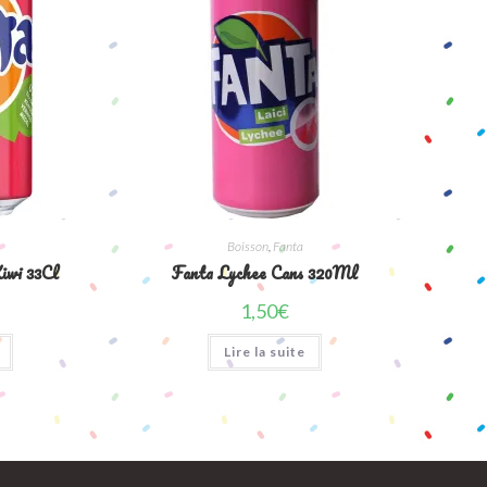
Boisson
,
Fanta
iwi 33Cl
Fanta Lychee Cans 320Ml
1,50
€
Lire la suite