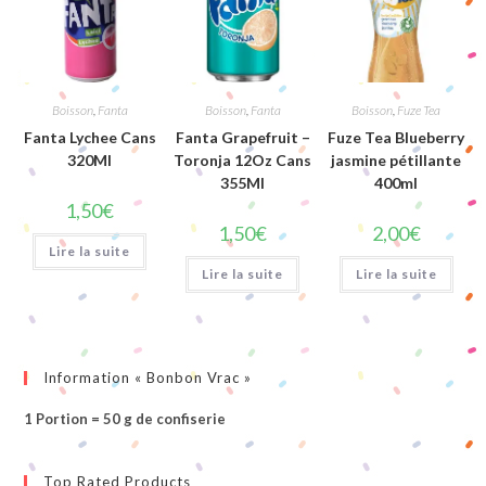
Boisson
,
Fanta
Boisson
,
Fanta
Boisson
,
Fuze Tea
Fanta Lychee Cans
Fanta Grapefruit –
Fuze Tea Blueberry
320Ml
Toronja 12Oz Cans
jasmine pétillante
355Ml
400ml
1,50
€
1,50
€
2,00
€
Lire la suite
Lire la suite
Lire la suite
Information « Bonbon Vrac »
1 Portion = 50 g de confiserie
Top Rated Products