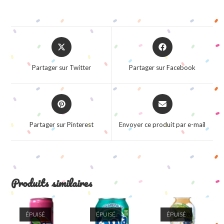
Opens
Opens
in
in
a
a
Partager sur Twitter
Partager sur Facebook
new
new
window
window
Opens
Opens
in
in
a
a
Partager sur Pinterest
Envoyer ce produit par e-mail
new
new
window
window
Produits similaires
ÉPUISÉ
ÉPUISÉ
ÉPUISÉ