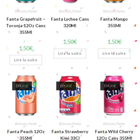
Boisson
,
Fanta
Boisson
,
Fanta
Boisson
,
Fanta
Fanta Grapefruit –
Fanta Lychee Cans
Fanta Mango
Toronja 12Oz Cans
320Ml
355Ml
355Ml
1,50
€
1,50
€
1,50
€
Lire la suite
Lire la suite
Lire la suite
ÉPUISÉ
ÉPUISÉ
ÉPUISÉ
Boisson
,
Fanta
Boisson
,
Fanta
Boisson
,
Fanta
Fanta Peach 12Oz
Fanta Strawberry
Fanta Wild Cherry
355Ml
Kiwi 33Cl
12Oz Cans 355Ml