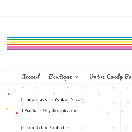
Skip
to
content
Accueil
Boutique
Votre Candy Ba
Information « Bonbon Vrac »
1 Portion = 50 g de confiserie
Top Rated Products