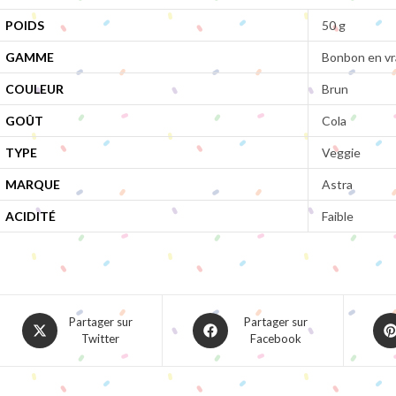
POIDS
50 g
GAMME
Bonbon en vr
COULEUR
Brun
GOÛT
Cola
TYPE
Veggie
MARQUE
Astra
ACIDITÉ
Faible
Opens
Opens
Ope
Partager sur
Partager sur
Twitter
Facebook
in
in
in
a
a
a
new
new
ne
window
window
win