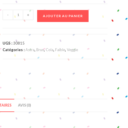
quantité
-
+
AJOUTER AU PANIER
de
Cola
Bottle
UGS :
30815
Catégories :
Astra
,
Brun
,
Cola
,
Faible
,
Veggie
AIRES
AVIS (0)