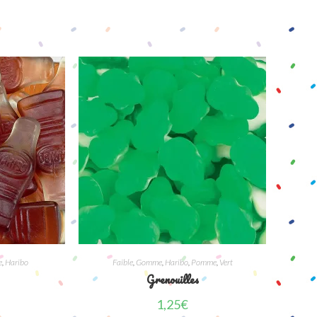
e
,
Haribo
Faible
,
Gomme
,
Haribo
,
Pomme
,
Vert
Grenouilles
1,25
€