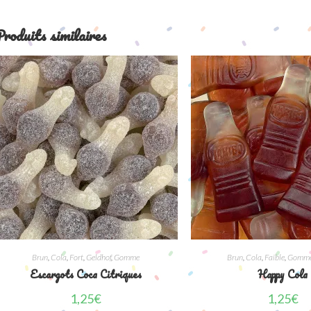
roduits similaires
Brun
,
Cola
,
Fort
,
Geldhof
,
Gomme
Brun
,
Cola
,
Faible
,
Gomm
Escargots Coca Citriques
Happy Cola
1,25
€
1,25
€