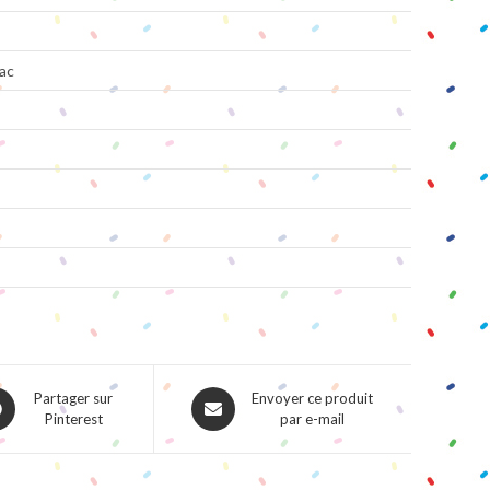
ac
ns
Opens
Partager sur
Envoyer ce produit
Pinterest
par e-mail
in
a
w
new
dow
window