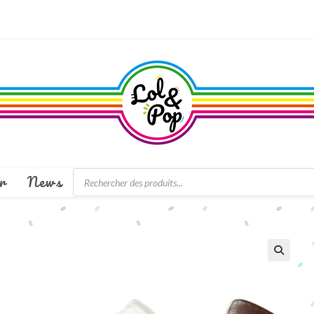
Recherche
r
News
de
produits
🔍