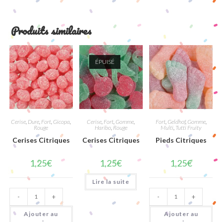
Produits similaires
ÉPUISÉ
Cerise
,
Dure
,
Fort
,
Gicopa
,
Cerise
,
Fort
,
Gomme
,
Fort
,
Geldhof
,
Gomme
,
Rouge
Haribo
,
Rouge
Multi
,
Tutti Fruity
Cerises Citriques
Cerises Citriques
Pieds Citriques
1,25
€
1,25
€
1,25
€
Lire la suite
quantité
quantité
-
+
-
+
de
de
Cerises
Pieds
Citriques
Citriques
Ajouter au
Ajouter au