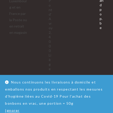
an
P
Luxembour
d
o
g et en
p
nt
France par
o
d'
p.
A
la Poste ou
b
vr
en retrait
S’ouvre
e
oy
dans
en magasin
2,
votre
4
applica
0
0
0
Li
è
g
e
Nous continuons les livraisons à domicile et
emballons nos produits en respectant les mesures
Nous contacter
RGPD
Conditions Générales de Vente
d’hygiène liées au Covid-19 Pour l'achat des
© Copyright - Lol&Pop
bonbons en vrac, une portion = 50g
Ignorer