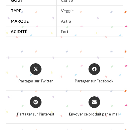
GOÛT
Cerise
TYPE
Veggie
MARQUE
Astra
ACIDITÉ
Fort
Opens
Opens
in
in
a
a
Partager sur Twitter
Partager sur Facebook
new
new
window
window
Opens
Opens
in
in
a
a
Partager sur Pinterest
Envoyer ce produit par e-mail
new
new
window
window