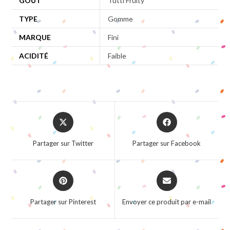
GOÛT
Tutti Fruity
TYPE
Gomme
MARQUE
Fini
ACIDITÉ
Faible
Opens
Opens
in
in
a
a
Partager sur Twitter
Partager sur Facebook
new
new
window
window
Opens
Opens
in
in
a
a
Partager sur Pinterest
Envoyer ce produit par e-mail
new
new
window
window