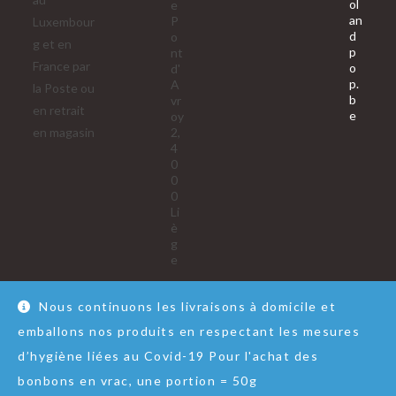
ol
e
an
P
Luxembour
d
o
g et en
p
nt
France par
o
d'
p.
A
la Poste ou
b
vr
en retrait
S’ouvre
e
oy
dans
en magasin
2,
votre
4
applica
0
0
0
Li
è
g
e
Nous continuons les livraisons à domicile et
emballons nos produits en respectant les mesures
Nous contacter
RGPD
Conditions Générales de Vente
d’hygiène liées au Covid-19 Pour l'achat des
© Copyright - Lol&Pop
bonbons en vrac, une portion = 50g