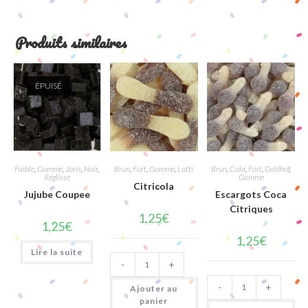
Produits similaires
ÉPUISÉ
Faible
,
Gomme
,
Joris
,
Noir
,
Brun
,
Fort
,
Gomme
,
Lutti
Brun
,
Cola
,
Fort
,
Geldhof
,
Réglisse
Gomme
Citricola
Jujube Coupee
Escargots Coca
Citriques
1,25
€
1,25
€
1,25
€
Lire la suite
quantité
-
+
de
Citricola
quantité
-
+
de
Ajouter au
Escargots
panier
Coca