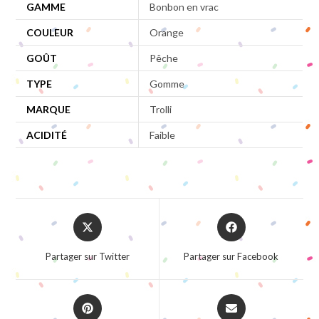
GAMME
Bonbon en vrac
COULEUR
Orange
GOÛT
Pêche
TYPE
Gomme
MARQUE
Trolli
ACIDITÉ
Faible
Opens
Opens
in
in
a
a
Partager sur Twitter
Partager sur Facebook
new
new
window
window
Opens
Opens
in
in