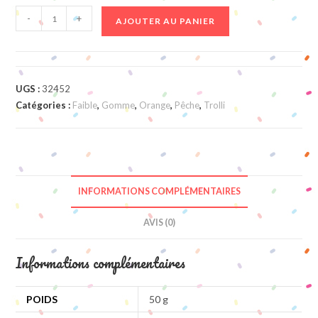
quantité
-
+
AJOUTER AU PANIER
de
Anneau
Peche
UGS :
32452
Catégories :
Faible
,
Gomme
,
Orange
,
Pêche
,
Trolli
INFORMATIONS COMPLÉMENTAIRES
AVIS (0)
Informations complémentaires
POIDS
50 g