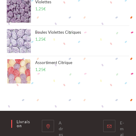
Violettes
1,25
€
Boules Violettes Citriques
1,25
€
Assortiment Citrique
1,25
€
Livrais
A
E-
On
dr
m
es
ai