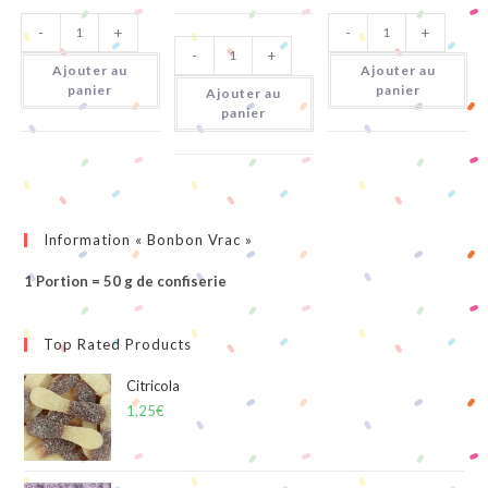
quantité
quantité
-
+
-
+
de
de
quantité
Mini
Tortues
-
+
de
Cola
Citriques
Ajouter au
Ajouter au
Escargots
Citrique
Coca
panier
panier
Ajouter au
Citriques
panier
Information « Bonbon Vrac »
1 Portion = 50 g de confiserie
Top Rated Products
Citricola
1,25
€