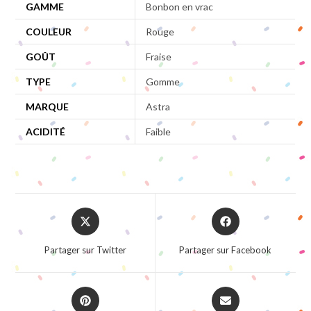
GAMME
Bonbon en vrac
COULEUR
Rouge
GOÛT
Fraise
TYPE
Gomme
MARQUE
Astra
ACIDITÉ
Faible
Opens
Opens
in
in
a
a
Partager sur Twitter
Partager sur Facebook
new
new
window
window
Opens
Opens
in
in