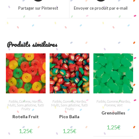
a
a
Partager sur Pinterest
Envoyer ce produit par e-mail
new
new
window
window
Produits similaires
Faible
,
Gomme
,
Haribo
,
Faible
,
Gomme
,
Haribo
,
Faible
,
Gomme
,
Haribo
,
Multi
,
Sans gélatine
,
Tutti
Multi
,
Sans gélatine
,
Tutti
Pomme
,
Vert
Fruity
Fruity
Grenouilles
Rotella Fruit
Pico Balla
1,25
€
1,25
€
1,25
€