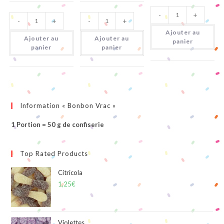
quantité
quantité
quantité
-
+
de
-
+
-
+
de
de
Grenouilles
Rotella
Pico
Ajouter au
Fruit
Balla
Ajouter au
Ajouter au
panier
panier
panier
Information « Bonbon Vrac »
1 Portion = 50 g de confiserie
Top Rated Products
Citricola
1,25
€
Violettes