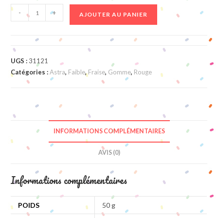
quantité
-
+
AJOUTER AU PANIER
de
Strawberry
Dream
UGS :
31121
Catégories :
Astra
,
Faible
,
Fraise
,
Gomme
,
Rouge
INFORMATIONS COMPLÉMENTAIRES
AVIS (0)
Informations complémentaires
POIDS
50 g