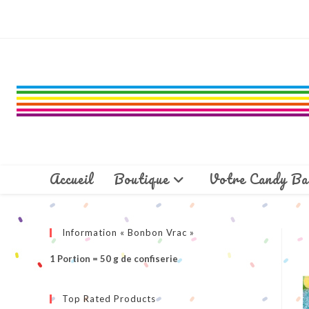
Skip
to
content
Accueil
Boutique
Votre Candy Ba
Information « Bonbon Vrac »
1 Portion = 50 g de confiserie
Top Rated Products