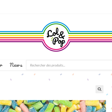
Recherche
r
News
de
produits
🔍