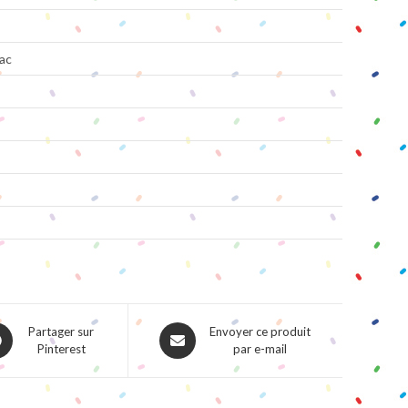
ac
ns
Opens
Partager sur
Envoyer ce produit
Pinterest
par e-mail
in
a
w
new
dow
window