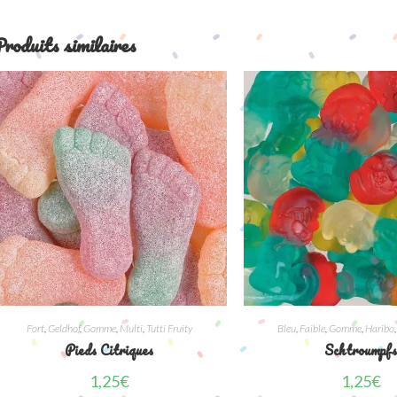
roduits similaires
Fort
,
Geldhof
,
Gomme
,
Multi
,
Tutti Fruity
Bleu
,
Faible
,
Gomme
,
Haribo
Pieds Citriques
Schtroumpf
1,25
€
1,25
€