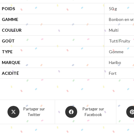
POIDS
50 g
GAMME
Bonbon en vr
COULEUR
Multi
GOÛT
Tutti Fruity
TYPE
Gomme
MARQUE
Haribo
ACIDITÉ
Fort
Opens
Opens
Ope
Partager sur
Partager sur
Twitter
Facebook
in
in
in
a
a
a
new
new
ne
window
window
win