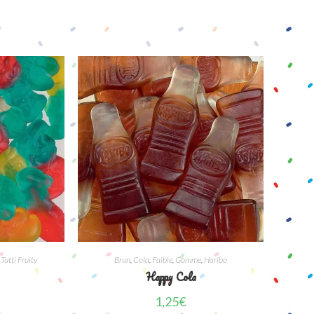
,
Tutti Fruity
Brun
,
Cola
,
Faible
,
Gomme
,
Haribo
s
Happy Cola
1,25
€