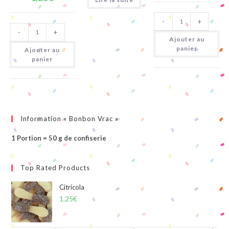
quantité
-
+
de
quantité
Miami
-
+
de
Pik
Ajouter au
Poissons
Tropicaux
panier
Ajouter au
panier
Information « Bonbon Vrac »
1 Portion = 50 g de confiserie
Top Rated Products
Citricola
1,25
€