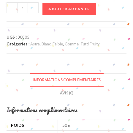
quantité
-
+
AJOUTER AU PANIER
de
Oeufs
Au
Plat
UGS :
30805
Catégories :
Astra
,
Blanc
,
Faible
,
Gomme
,
Tutti Fruity
INFORMATIONS COMPLÉMENTAIRES
AVIS (0)
Informations complémentaires
POIDS
50 g