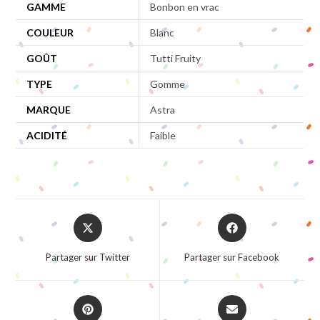
GAMME
Bonbon en vrac
COULEUR
Blanc
GOÛT
Tutti Fruity
TYPE
Gomme
MARQUE
Astra
ACIDITÉ
Faible
Opens
Opens
in
in
a
a
Partager sur Twitter
Partager sur Facebook
new
new
window
window
Opens
Opens
in
in