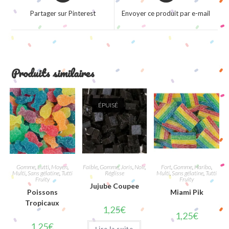
a
a
Partager sur Pinterest
Envoyer ce produit par e-mail
new
new
window
window
Produits similaires
ÉPUISÉ
Gomme
,
Lutti
,
Moyen
,
Faible
,
Gomme
,
Joris
,
Noir
,
Fort
,
Gomme
,
Haribo
,
Multi
,
Sans gélatine
,
Tutti
Réglisse
Multi
,
Sans gélatine
,
Tutti
Fruity
Fruity
Jujube Coupee
Poissons
Miami Pik
Tropicaux
1,25
€
1,25
€
1,25
€
Lire la suite