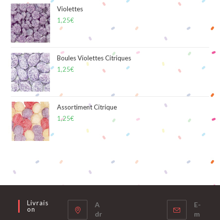
Violettes
1,25
€
Boules Violettes Citriques
1,25
€
Assortiment Citrique
1,25
€
Livrais
A
E-
On
dr
m