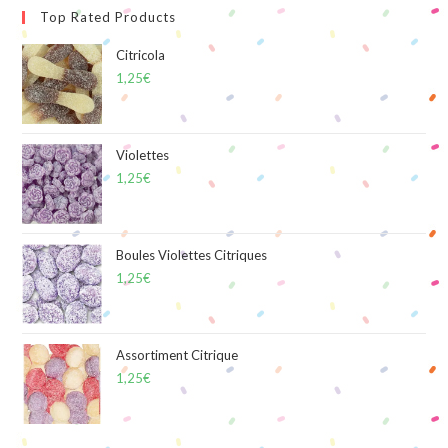
Top Rated Products
Citricola
1,25
€
Violettes
1,25
€
Boules Violettes Citriques
1,25
€
Assortiment Citrique
1,25
€