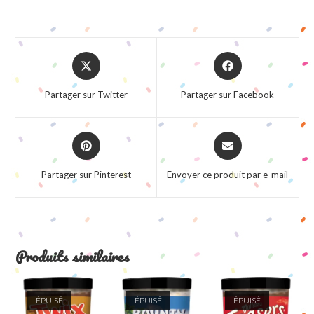
Opens
Opens
in
in
a
a
Partager sur Twitter
Partager sur Facebook
new
new
window
window
Opens
Opens
in
in
a
a
Partager sur Pinterest
Envoyer ce produit par e-mail
new
new
window
window
Produits similaires
ÉPUISÉ
ÉPUISÉ
ÉPUISÉ