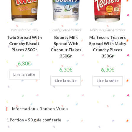
Pate à tartiner
,
Twix
Bounty
,
Pate à tartiner
Maltesers
,
Pate à tartiner
Twix Spread With
Bounty Milk
Maltesers Teasers
Crunchy Biscuit
Spread With
Spread With Malty
Pieces 350Gr
Coconut Flakes
Crunchy Pieces
350Gr
350Gr
6,30
€
6,30
€
6,30
€
Lire la suite
Lire la suite
Lire la suite
Information « Bonbon Vrac »
1 Portion = 50 g de confiserie