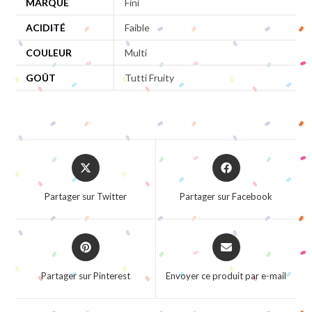
MARQUE
Fini
ACIDITÉ
Faible
COULEUR
Multi
GOÛT
Tutti Fruity
Opens
Opens
in
in
a
a
Partager sur Twitter
Partager sur Facebook
new
new
window
window
Opens
Opens
in
in
a
a
Partager sur Pinterest
Envoyer ce produit par e-mail
new
new
window
window