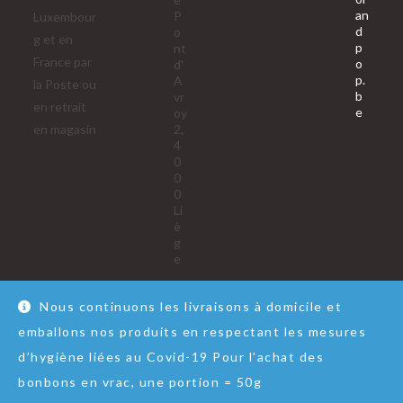
an
P
Luxembour
d
o
g et en
p
nt
France par
o
d'
p.
A
la Poste ou
b
vr
en retrait
S’ouvre
e
oy
dans
en magasin
2,
votre
4
applica
0
0
0
Li
è
g
e
Nous continuons les livraisons à domicile et
emballons nos produits en respectant les mesures
Nous contacter
RGPD
Conditions Générales de Vente
d’hygiène liées au Covid-19 Pour l'achat des
© Copyright - Lol&Pop
bonbons en vrac, une portion = 50g