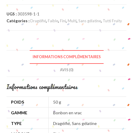
UGS :
303598-1-1
Catégories :
Dragéifié
,
Faible
,
Fini
,
Multi
,
Sans gélatine
,
Tutti Fruity
INFORMATIONS COMPLÉMENTAIRES
AVIS (0)
Informations complémentaires
POIDS
50 g
GAMME
Bonbon en vrac
TYPE
Dragéifié, Sans gélatine