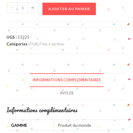
quantité
-
+
AJOUTER AU PANIER
de
Fluff
Marshamallow
Spread
UGS :
13225
213Gr
Catégories :
Fluff
,
Pate à tartiner
INFORMATIONS COMPLÉMENTAIRES
AVIS (0)
Informations complémentaires
GAMME
Produit du monde