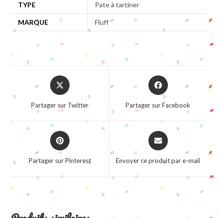
TYPE
Pate à tartiner
MARQUE
Fluff
Opens
Opens
in
in
a
a
Partager sur Twitter
Partager sur Facebook
new
new
window
window
Opens
Opens
in
in
a
a
Partager sur Pinterest
Envoyer ce produit par e-mail
new
new
window
window
Produits similaires