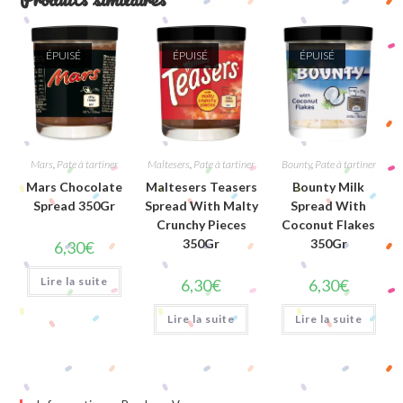
ÉPUISÉ
ÉPUISÉ
ÉPUISÉ
Mars
,
Pate à tartiner
Maltesers
,
Pate à tartiner
Bounty
,
Pate à tartiner
Mars Chocolate
Maltesers Teasers
Bounty Milk
Spread 350Gr
Spread With Malty
Spread With
Crunchy Pieces
Coconut Flakes
350Gr
350Gr
6,30
€
Lire la suite
6,30
€
6,30
€
Lire la suite
Lire la suite