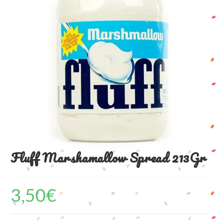
Fluff Marshamallow Spread 213Gr
3,50
€