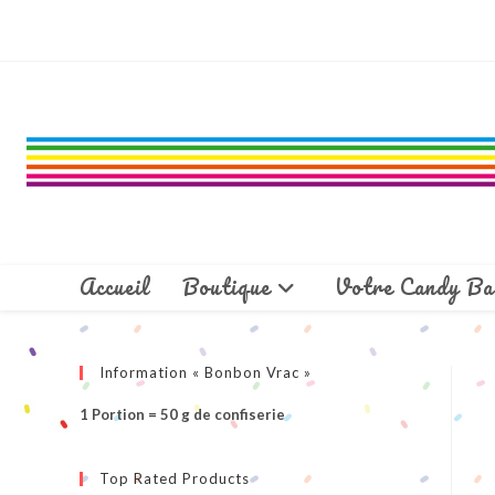
Skip
to
content
Accueil
Boutique
Votre Candy Ba
Information « Bonbon Vrac »
1 Portion = 50 g de confiserie
Top Rated Products