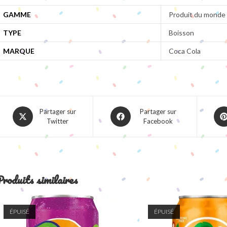
GAMME
Produit du monde
TYPE
Boisson
MARQUE
Coca Cola
Opens
Opens
Ope
Partager sur
Partager sur
Twitter
Facebook
in
in
in
a
a
a
new
new
ne
window
window
win
roduits similaires
ÉPUISÉ
ÉPUISÉ