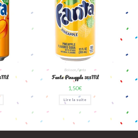
Boisson
,
Fanta
55Ml
Fanta Pineapple 355Ml
1,50
€
Lire la suite