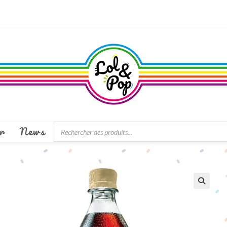
Recherche
r
News
de
produits
🔍