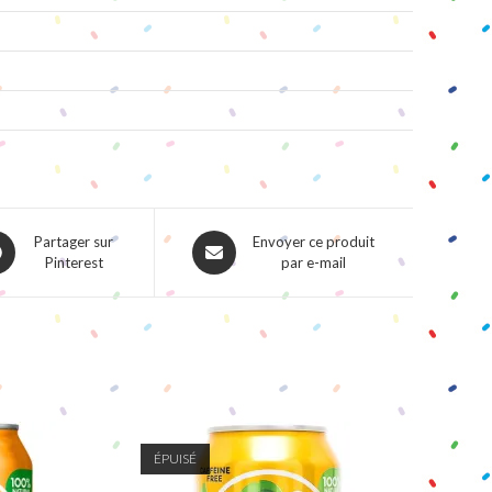
ns
Opens
Partager sur
Envoyer ce produit
Pinterest
par e-mail
in
a
w
new
dow
window
ÉPUISÉ