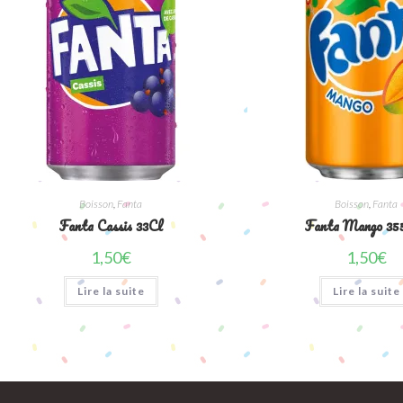
Boisson
,
Fanta
Boisson
,
Fanta
Fanta Cassis 33Cl
Fanta Mango 3
1,50
€
1,50
€
Lire la suite
Lire la suite