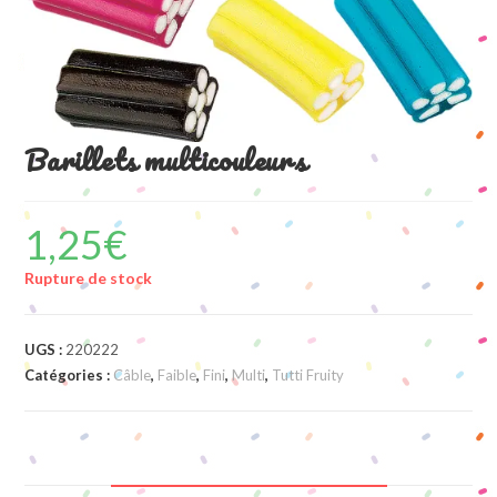
Barillets multicouleurs
1,25
€
Rupture de stock
UGS :
220222
Catégories :
Câble
,
Faible
,
Fini
,
Multi
,
Tutti Fruity