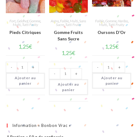
Fort
,
Geldhof
,
Gomme
,
Astra
,
Faible
,
Multi
,
Sans
Faible
,
Gomme
,
Haribo
,
Multi
,
Tutti Fruity
Sucre
,
Tutti Fruity
Multi
,
Tutti Fruity
Pieds Citriques
Gomme Fruits
Oursons D’Or
Sans Sucre
1,25
€
1,25
€
1,25
€
quantité
quantité
-
+
-
+
de
de
quantité
Pieds
Oursons
-
+
de
Citriques
D'Or
Ajouter au
Ajouter au
Gomme
Fruits
panier
panier
Ajouter au
Sans
panier
Sucre
Information « Bonbon Vrac »