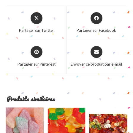
Opens
Opens
in
in
a
a
Partager sur Twitter
Partager sur Facebook
new
new
window
window
Opens
Opens
in
in
a
a
Partager sur Pinterest
Envoyer ce produit par e-mail
new
new
window
window
Produits similaires