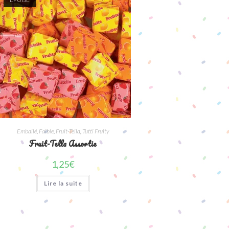
Emballé
,
Faible
,
Fruit-Tella
,
Tutti Fruity
Fruit-Tella Assortie
1,25
€
Lire la suite