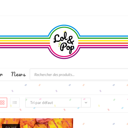
Recherche
r
News
de
produits
Tri par défaut
ÉPUISÉ