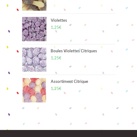
Violettes
1,25
€
Boules Violettes Citriques
1,25
€
Assortiment Citrique
1,25
€