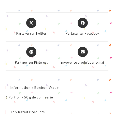
Opens
Opens
in
in
a
a
Partager sur Twitter
Partager sur Facebook
new
new
window
window
Opens
Opens
in
in
a
a
Partager sur Pinterest
Envoyer ce produit par e-mail
new
new
window
window
Information « Bonbon Vrac »
1 Portion = 50 g de confiserie
Top Rated Products