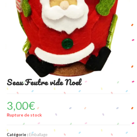
Seau Feutre vide Noel
3,00
€
Rupture de stock
Catégorie :
Emballage