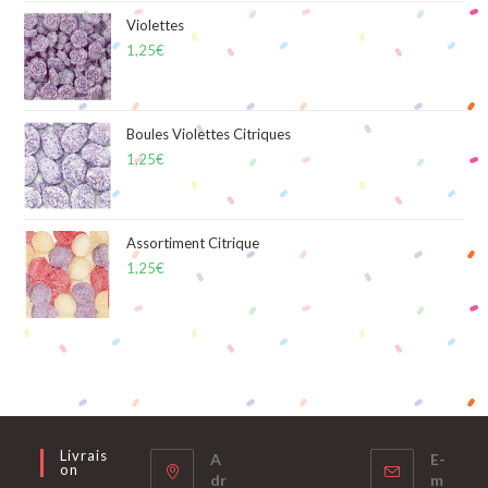
Violettes
1,25
€
Boules Violettes Citriques
1,25
€
Assortiment Citrique
1,25
€
Livrais
A
E-
On
dr
m