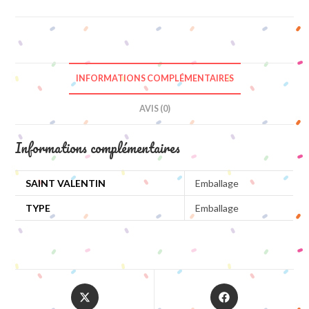
INFORMATIONS COMPLÉMENTAIRES
AVIS (0)
Informations complémentaires
SAINT VALENTIN
Emballage
TYPE
Emballage
Opens
Opens
in
in