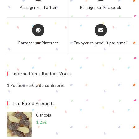
a
a
Partager sur Twitter
Partager sur Facebook
new
new
window
window
Opens
Opens
in
in
a
a
Partager sur Pinterest
Envoyer ce produit par e-mail
new
new
window
window
Information « Bonbon Vrac »
1 Portion = 50 g de confiserie
Top Rated Products
Citricola
1,25
€