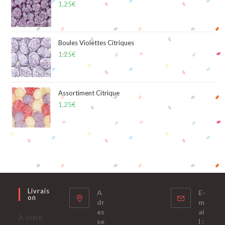
1,25
€
Boules Violettes Citriques
1,25
€
Assortiment Citrique
1,25
€
Livrais
A
E-
On
dr
m
es
ai
A votre
se
l :