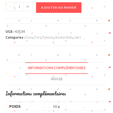
quantité
-
+
AJOUTER AU PANIER
de
Rocket
Balls
Citriques
UGS :
43534
Pomme
Catégories :
Dure
,
Fort
,
Pomme
,
Rocket Balls
,
Vert
INFORMATIONS COMPLÉMENTAIRES
AVIS (0)
Informations complémentaires
POIDS
50 g