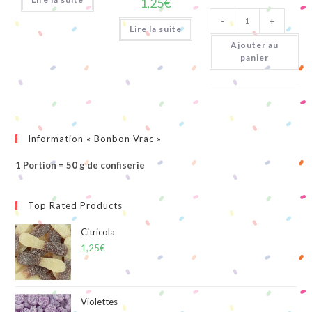
1,25
€
quantité
-
+
de
Lire la suite
Avions
Citriques
Ajouter au
panier
Information « Bonbon Vrac »
1 Portion = 50 g de confiserie
Top Rated Products
Citricola
1,25
€
Violettes