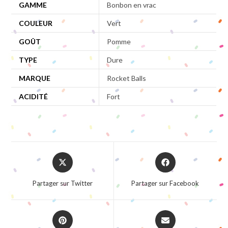
GAMME
Bonbon en vrac
COULEUR
Vert
GOÛT
Pomme
TYPE
Dure
MARQUE
Rocket Balls
ACIDITÉ
Fort
Opens
Opens
in
in
a
a
Partager sur Twitter
Partager sur Facebook
new
new
window
window
Opens
Opens
in
in