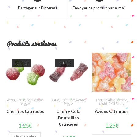
a
a
Partager sur Pinterest
Envoyer ce produit par e-mail
new
new
window
window
Produits similaires
ÉPUISÉ
ÉPUISÉ
Astra
,
Cerise
,
Fort
,
Rouge
,
Astra
,
Cola
,
Fort
,
Rouge
,
Fort
,
Geldhof
,
Gomme
,
Veggie
Veggie
Multi
,
Tutti Fruity
Cherries Citriques
Cherry Cola
Avions Citriques
Bouteilles
Citriques
1,25
€
1,25
€
Lire la suite