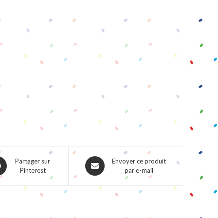
ns
Opens
Partager sur
Envoyer ce produit
Pinterest
par e-mail
in
a
w
new
dow
window