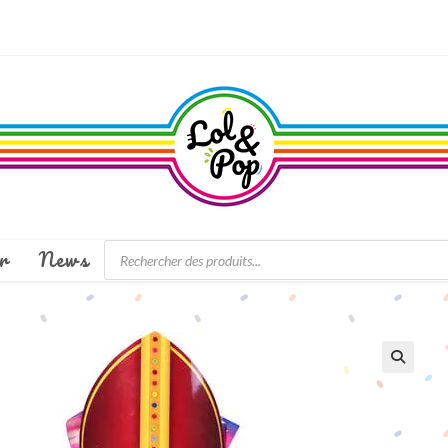
Recherche
r
News
de
produits
🔍