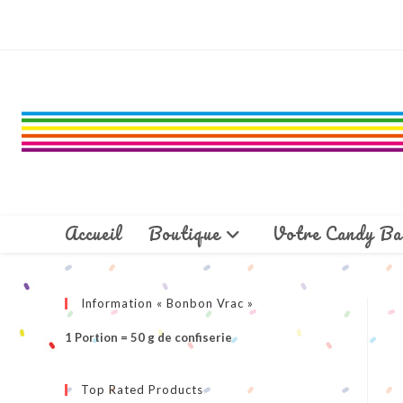
Skip
to
content
Accueil
Boutique
Votre Candy Ba
Information « Bonbon Vrac »
1 Portion = 50 g de confiserie
Top Rated Products