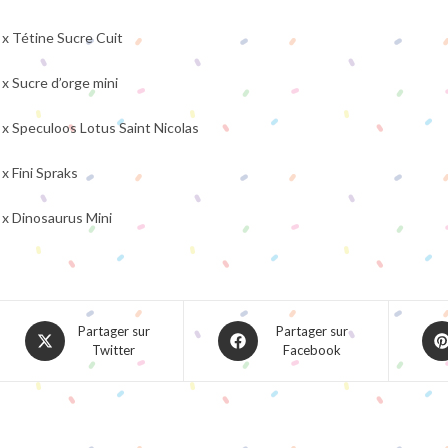
 x Tétine Sucre Cuit
 x Sucre d’orge mini
 x Speculoos Lotus Saint Nicolas
 x Fini Spraks
 x Dinosaurus Mini
Opens
Opens
Ope
Partager sur
Partager sur
Twitter
Facebook
in
in
in
a
a
a
new
new
ne
window
window
win