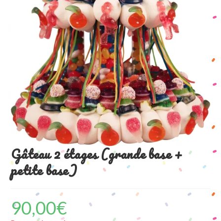
Gâteau 2 étages (grande base +
petite base)
90,00
€