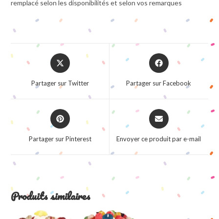
remplacé selon les disponibilités et selon vos remarques
Opens
Opens
in
in
a
a
Partager sur Twitter
Partager sur Facebook
new
new
window
window
Opens
Opens
in
in
a
a
Partager sur Pinterest
Envoyer ce produit par e-mail
new
new
window
window
Produits similaires