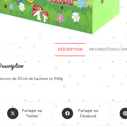
DESCRIPTION
INFORMATIONS COM
escription
urson de 30 cm de hauteur et 900g
Opens
Opens
Ope
Partager sur
Partager sur
Twitter
Facebook
in
in
in
a
a
a