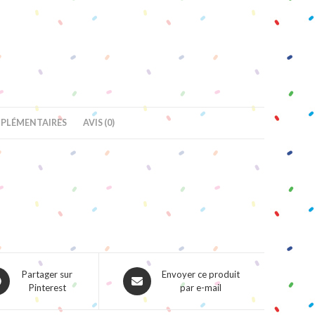
PLÉMENTAIRES
AVIS (0)
ns
Opens
Partager sur
Envoyer ce produit
Pinterest
par e-mail
in
a