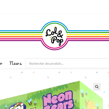
Recherche
r
News
de
produits
🔍