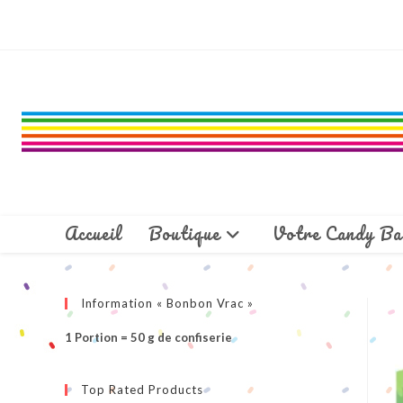
Skip
to
content
Accueil
Boutique
Votre Candy Ba
Information « Bonbon Vrac »
1 Portion = 50 g de confiserie
Top Rated Products