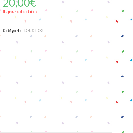
20,00
€
Rupture de stock
Catégorie :
LOL & BOX