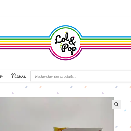
Recherche
r
News
de
produits
🔍