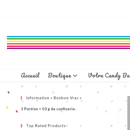
Skip
to
content
Accueil
Boutique
Votre Candy Ba
Information « Bonbon Vrac »
1 Portion = 50 g de confiserie
Top Rated Products