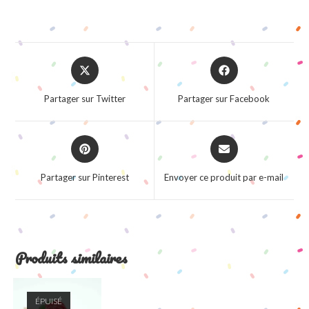
Opens
Opens
in
in
a
a
Partager sur Twitter
Partager sur Facebook
new
new
window
window
Opens
Opens
in
in
a
a
Partager sur Pinterest
Envoyer ce produit par e-mail
new
new
window
window
Produits similaires
ÉPUISÉ