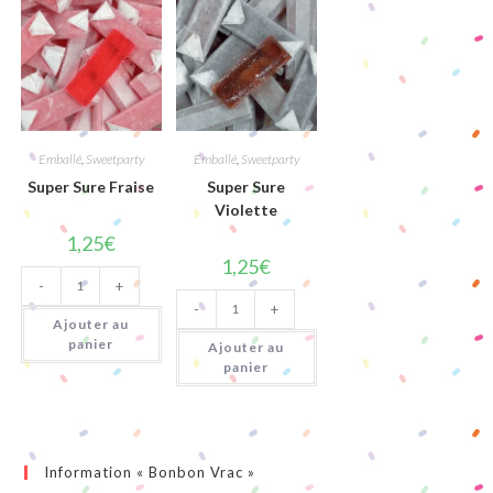
Emballé
,
Sweetparty
Emballé
,
Sweetparty
Super Sure Fraise
Super Sure
Violette
1,25
€
1,25
€
quantité
-
+
de
quantité
Super
-
+
de
Sure
Ajouter au
Super
Fraise
Sure
panier
Ajouter au
Violette
panier
Information « Bonbon Vrac »