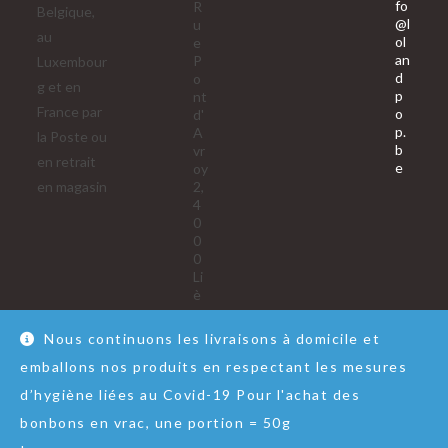
fo
R
Belgique,
@l
u
au
ol
e
an
P
Luxembour
d
o
g et en
p
nt
France par
o
d'
p.
A
la Poste ou
b
vr
en retrait
S’ouvre
e
oy
dans
en magasin
2,
votre
4
applica
0
0
0
Li
è
g
e
Nous continuons les livraisons à domicile et
emballons nos produits en respectant les mesures
d’hygiène liées au Covid-19 Pour l'achat des
bonbons en vrac, une portion = 50g
Nous contacter
RGPD
Conditions Générales de Vente