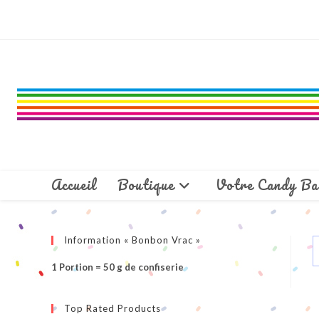
Skip
to
content
Accueil
Boutique
Votre Candy Ba
Information « Bonbon Vrac »
1 Portion = 50 g de confiserie
Top Rated Products