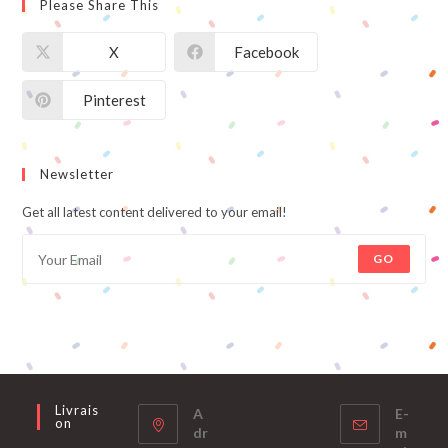
Please Share This
X
Facebook
Pinterest
Newsletter
Get all latest content delivered to your email!
GO
Livrais
A
E-
On
dr
m