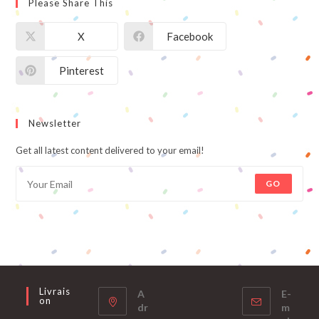
Please Share This
X
Facebook
Pinterest
Newsletter
Get all latest content delivered to your email!
GO
Livrais
A
E-
On
dr
m